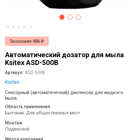
антисептика: как выбрать идеальное
решение для вашего пространства ?
Диспенсеры для туалетной бумаги и
бумажных полотенец: виды, назначение
и выбор
Экономия 486 ₽
Сушилка для рук монтаж
Автоматический дозатор для мыла
Электрические сушилки для рук:
Ksitex ASD-500B
практичное решение для современных
санитарных зон
Артикул:
ASD-500B
Ksitex
Оснащение общественных санузлов:
как мелочи создают комфорт и
Сенсорный (автоматический) диспенсер для жидкого
спасают репутацию бизнеса
мыла.
Область применения
Примеры определения системы Tork
Бытовая, Для общественных мест
для диспенсеров туалетной бумаги
разных брендов
Монтаж
Подвесной
Листовая туалетная бумага или
Метод крепления