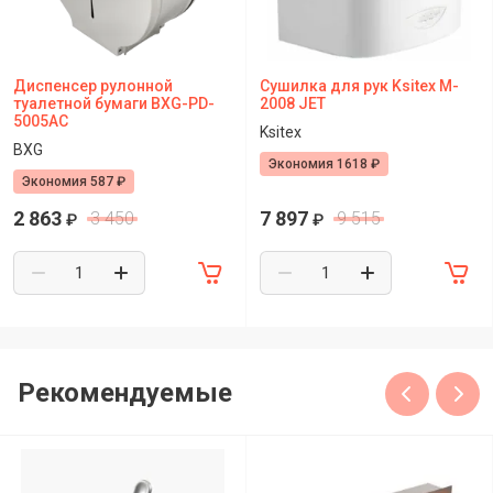
Диспенсер рулонной
Сушилка для рук Ksitex M-
туалетной бумаги BXG-PD-
2008 JET
5005АC
Ksitex
BXG
Экономия 1618 ₽
Экономия 587 ₽
2 863
7 897
3 450
9 515
₽
₽
Рекомендуемые