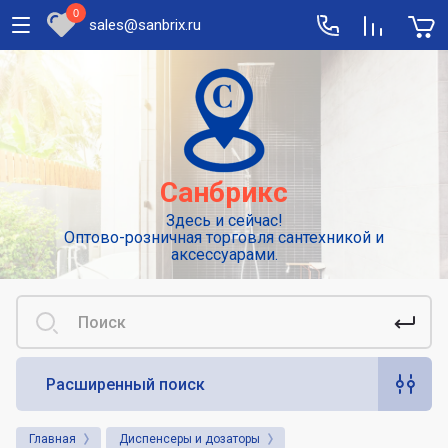
0
sales@sanbrix.ru
Полезная информация
Сушилки для рук
Высокоскоростные погружные сушилки
Санбрикс
для рук
Здесь и сейчас!
Смесители: виды и особенности
Оптово-розничная торговля сантехникой и
выбора
аксессуарами.
Сенсорные или автоматические
смесители
Диспенсеры для туалетной бумаги
Расширенный поиск
Популярные аксессуары для гигиены.
Дозаторы для жидкого мыла
Главная
Диспенсеры и дозаторы