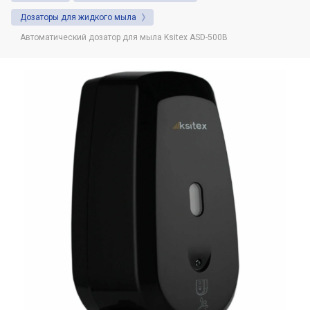
Душевая система. Назначение и советы
Дозаторы для жидкого мыла
по выбору.
Автоматический дозатор для мыла Ksitex ASD-500B
Автоматические (сенсорные) дозаторы
для жидкого мыла: Виды и
преимущества использования
Фены настенные: назначение, виды,
область использования
Что нужно знать о диспенсерах для
бумажных полотенец
Какая разница между расценками на
установку или демонтаж сушилок для
рук в сметах и в чём нюансы
Какие настенные фены предпочитают
гостиничные комплексы и спортивные
клубы?
Дозаторы для жидкого мыла и