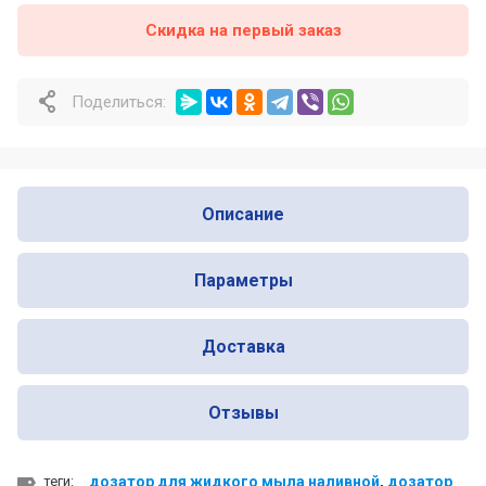
Скидка на первый заказ
Почему профессионалы выбирают
Nofer для оснащения общественных
санузлов
Поделиться:
Почему одни сушилки для рук служат
много лет, а другие ломаются уже
через год
Описание
Параметры
Доставка
Отзывы
теги:
дозатор для жидкого мыла наливной
,
дозатор