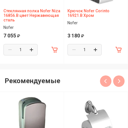
Стеклянная полка Nofer Niza
Крючок Nofer Corinto
16856.B цвет Нержавеющая
16921.B Хром
сталь
Nofer
Nofer
7 055
3 180
₽
₽
Рекомендуемые