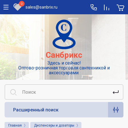
0
sales@sanbrix.ru
Полезная информация
Сушилки для рук
Высокоскоростные погружные сушилки
Санбрикс
для рук
Здесь и сейчас!
Смесители: виды и особенности
Оптово-розничная торговля сантехникой и
выбора
аксессуарами.
Сенсорные или автоматические
смесители
Диспенсеры для туалетной бумаги
Расширенный поиск
Популярные аксессуары для гигиены.
Дозаторы для жидкого мыла
Главная
Диспенсеры и дозаторы