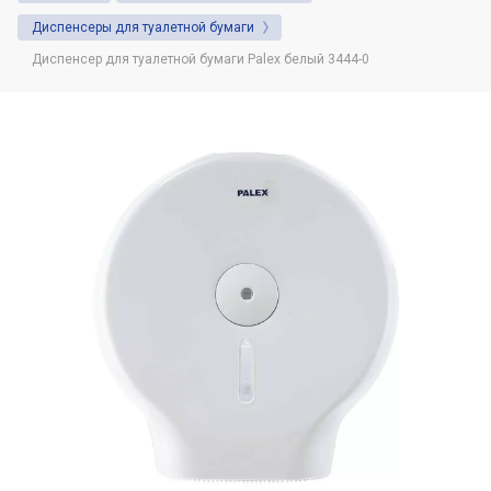
Душевая система. Назначение и советы
Диспенсеры для туалетной бумаги
по выбору.
Диспенсер для туалетной бумаги Palex белый 3444-0
Автоматические (сенсорные) дозаторы
для жидкого мыла: Виды и
преимущества использования
Фены настенные: назначение, виды,
область использования
Что нужно знать о диспенсерах для
бумажных полотенец
Какая разница между расценками на
установку или демонтаж сушилок для
рук в сметах и в чём нюансы
Какие настенные фены предпочитают
гостиничные комплексы и спортивные
клубы?
Дозаторы для жидкого мыла и