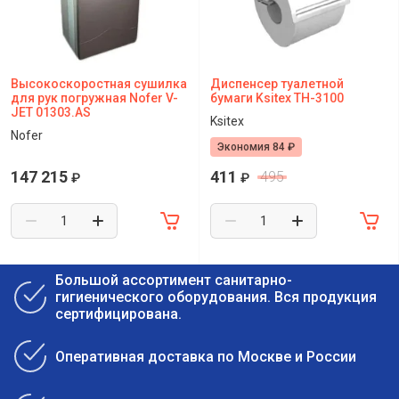
Высокоскоростная сушилка
Диспенсер туалетной
для рук погружная Nofer V-
бумаги Ksitex TH-3100
JET 01303.AS
Ksitex
Nofer
Экономия 84 ₽
147 215
411
495
₽
₽
Большой ассортимент санитарно-
гигиенического оборудования. Вся продукция
сертифицирована.
Оперативная доставка по Москве и России