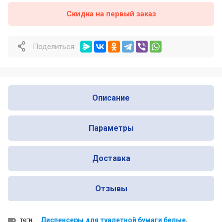
Скидка на первый заказ
Почему профессионалы выбирают
Nofer для оснащения общественных
санузлов
Поделиться:
Почему одни сушилки для рук служат
много лет, а другие ломаются уже
через год
Описание
Параметры
Доставка
Отзывы
теги:
Диспенсеры для туалетной бумаги белые
,