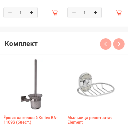
Комплект
Ёршик настенный Ksitex BA-
Мыльница решетчатая
1109S (блест.)
Element