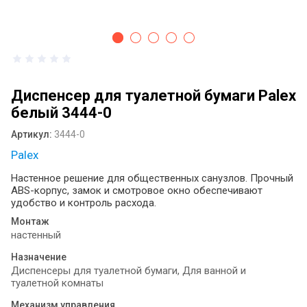
антисептика: как выбрать идеальное
решение для вашего пространства ?
Диспенсеры для туалетной бумаги и
бумажных полотенец: виды, назначение
и выбор
Диспенсер для туалетной бумаги Palex
Сушилка для рук монтаж
белый 3444-0
Электрические сушилки для рук:
Артикул:
3444-0
практичное решение для современных
Palex
санитарных зон
Настенное решение для общественных санузлов. Прочный
Оснащение общественных санузлов:
ABS-корпус, замок и смотровое окно обеспечивают
как мелочи создают комфорт и
удобство и контроль расхода.
спасают репутацию бизнеса
Монтаж
настенный
Примеры определения системы Tork
для диспенсеров туалетной бумаги
Назначение
разных брендов
Диспенсеры для туалетной бумаги, Для ванной и
туалетной комнаты
Листовая туалетная бумага или
Механизм управления