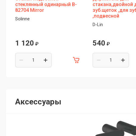
стеклянный одинарный B-
стакана,двойной 
82704 Mirror
зуб.щеток ,для зу
,подвесной
Solinne
D-Lin
1 120
540
₽
₽
Аксессуары