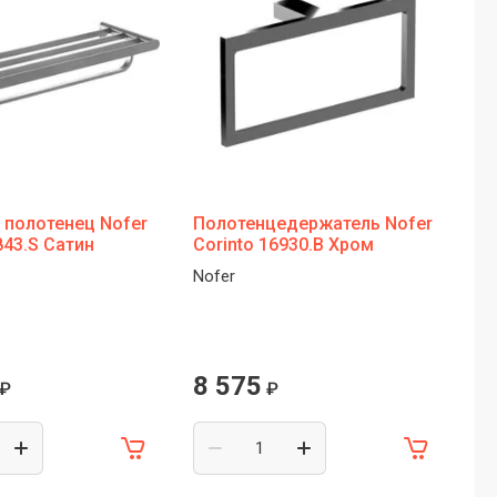
 полотенец Nofer
Полотенцедержатель Nofer
Ав
843.S Сатин
Corinto 16930.B Хром
ос
PD
Nofer
Ks
Э
8 575
1
₽
₽