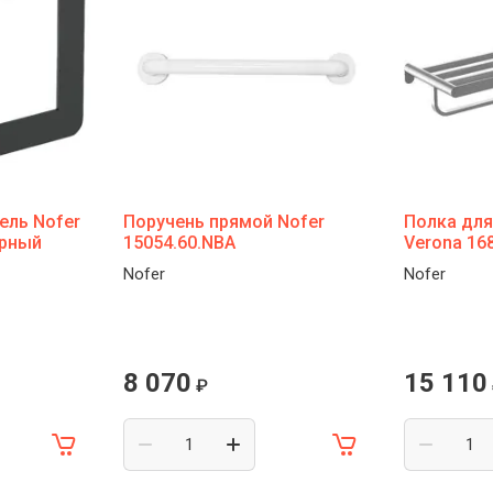
ель Nofer
Поручень прямой Nofer
Полка для
ерный
15054.60.NBA
Verona 16
Nofer
Nofer
8 070
15 110
₽