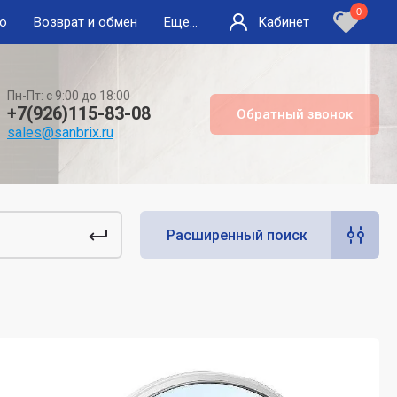
0
во
Возврат и обмен
Еще...
Кабинет
Пн-Пт: с 9:00 до 18:00
+7(926)115-83-08
Обратный звонок
sales@sanbrix.ru
Расширенный поиск