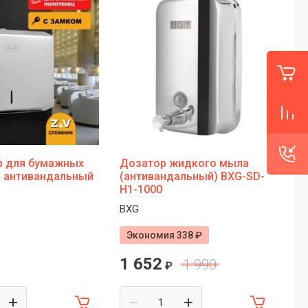
р для бумажных
Дозатор жидкого мыла
Ди
ц антивандальный
(антивандальный) BXG-SD-
бу
H1-1000
No
BXG
No
Экономия 338 ₽
1 652
1
1 990
₽