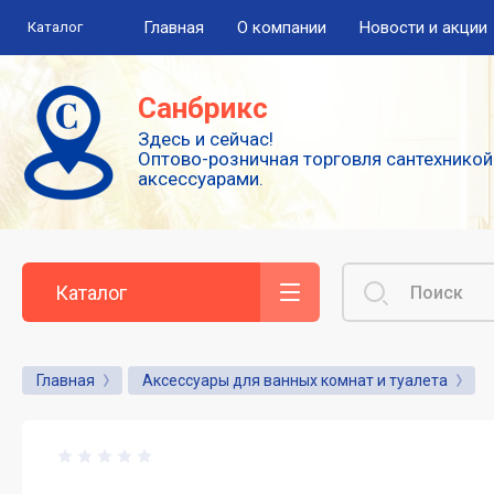
Главная
О компании
Новости и акции
Каталог
Полезная информация
Санбрикс
Здесь и сейчас!
Сушилки для рук
Оптово-розничная торговля сантехникой
аксессуарами.
Высокоскоростные погружные сушилки
для рук
Смесители: виды и особенности
выбора
Каталог
Сенсорные или автоматические
смесители
Главная
Аксессуары для ванных комнат и туалета
Диспенсеры для туалетной бумаги
Популярные аксессуары для гигиены.
Дозаторы для жидкого мыла