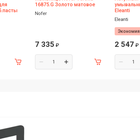
для
16875.G Золото матовое
умывальн
б.пасты
Eleanti
Nofer
Eleanti
Экономия 
7 335
2 547
₽
₽