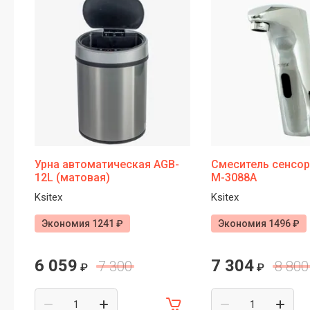
Почему профессионалы выбирают
Nofer для оснащения общественных
санузлов
Почему одни сушилки для рук служат
много лет, а другие ломаются уже
через год
Урна автоматическая AGB-
Смеситель сенсор
12L (матовая)
M-3088A
Ksitex
Ksitex
Экономия 1241 ₽
Экономия 1496 ₽
6 059
7 304
7 300
8 800
₽
₽