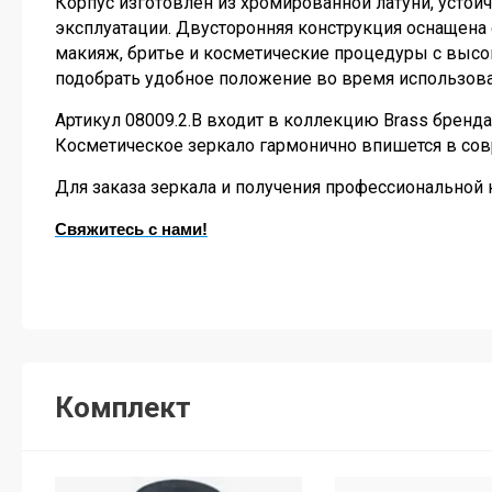
Корпус изготовлен из хромированной латуни, устой
бумажные полотенца: почему
диспенсеры нельзя путать?
эксплуатации. Двусторонняя конструкция оснащена
макияж, бритье и косметические процедуры с высо
Диспенсерные системы Tork для
подобрать удобное положение во время использова
бумажных полотенец: как подобрать
совместимые диспенсеры и расходные
Артикул 08009.2.B входит в коллекцию Brass бренд
материалы
Косметическое зеркало гармонично впишется в сов
Смеситель с сушилкой для рук:
Для заказа зеркала и получения профессиональной
современное решение для
общественных санузлов!
Свяжитесь с нами!
Сушилка для рук Airblade: как работает
технология и чем отличаются
современные аналоги
Как работает HEPA-фильтр в сушилках
для рук и зачем он нужен
Комплект
Настенные фены для волос: как
выбрать надежную модель для
гостиницы, бассейна, фитнес-клуба и
дома