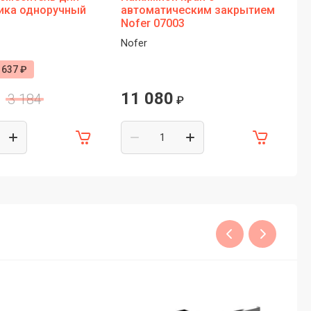
ика одноручный
автоматическим закрытием
09
Nofer 07003
не
Nofer
No
637 ₽
11 080
5
3 184
₽