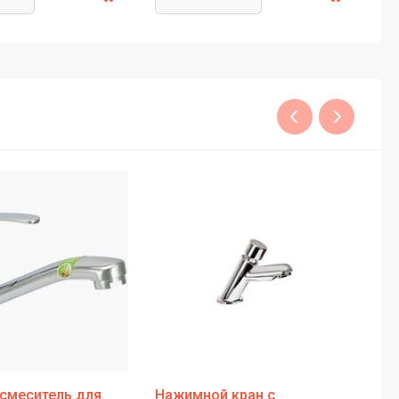
смеситель для
Нажимной кран с
По