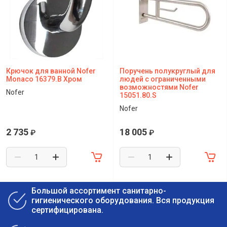
Крючок для ванной Nofer
Поручень полукруглый для
Monaco 16379.В Хром
людей с ограниченными
возможностями Nofer
Nofer
15051.80.S
Nofer
2 735
18 005
₽
₽
Большой ассортимент санитарно-
гигиенического оборудования. Вся продукция
сертифицирована.