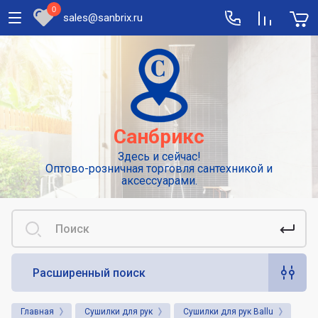
0
sales@sanbrix.ru
Полезная информация
Сушилки для рук
Высокоскоростные погружные сушилки
Санбрикс
для рук
Здесь и сейчас!
Смесители: виды и особенности
Оптово-розничная торговля сантехникой и
выбора
аксессуарами.
Сенсорные или автоматические
смесители
Диспенсеры для туалетной бумаги
Расширенный поиск
Популярные аксессуары для гигиены.
Дозаторы для жидкого мыла
Главная
Сушилки для рук
Сушилки для рук Ballu