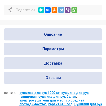
Почему профессионалы выбирают
Поделиться:
Nofer для оснащения общественных
санузлов
Почему одни сушилки для рук служат
много лет, а другие ломаются уже
Описание
через год
Параметры
Доставка
Отзывы
теги:
сушилка для рук 1000 вт
,
сушилка для рук
глянцевая
,
сушилка для рук белая
,
электросушители для мест со средней
проходимостью
,
гарантия 1 год
,
Сушилки для рук