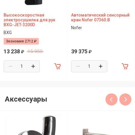
Высокоскоростная
Автоматический сенсорный
электросушилка для рук
кран Nofer 07360.B
BXG-JET-3200D
Nofer
BXG
Экономия 2712 ₽
13 238
39 375
15 950
₽
₽
Аксессуары