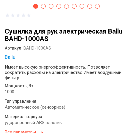
антисептика: как выбрать идеальное
решение для вашего пространства ?
Диспенсеры для туалетной бумаги и
бумажных полотенец: виды, назначение
Сушилка для рук электрическая Ballu
и выбор
BAHD-1000AS
Сушилка для рук монтаж
Артикул:
BAHD-1000AS
Ballu
Электрические сушилки для рук:
практичное решение для современных
Имеет высокую энергоэффективность. Позволяет
санитарных зон
сократить расходы на электричество.Имеет воздушный
фильтр.
Оснащение общественных санузлов:
Мощность, Вт
как мелочи создают комфорт и
1000
спасают репутацию бизнеса
Тип управления
Примеры определения системы Tork
Автоматическое (сенсорное)
для диспенсеров туалетной бумаги
разных брендов
Материал корпуса
ударопрочный ABS пластик
Листовая туалетная бумага или
Все параметры