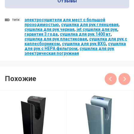
Отзывы
теги:
электросушители для мест с большой
проходимостью
,
сушилка для рук глянцевая
,
сушилка для рук черная
,
jet сушилки для рук
,
гарантия 3 года
,
сушилка для рук 1400 вт
,
сушилка для рук пластиковая
,
сушилка для рук с
каплесборником
,
сушилка для рук BXG
,
сушилка
для рук с HEPA фильтром
,
сушилка для рук
электрическая погружная
Похожие