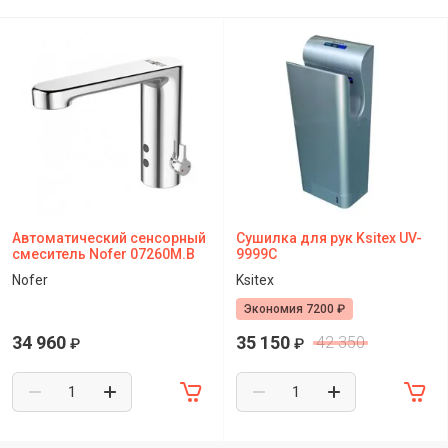
Автоматический сенсорный
Сушилка для рук Ksitex UV-
смеситель Nofer 07260M.B
9999C
Nofer
Ksitex
Экономия 7200 ₽
34 960
35 150
42 350
₽
₽