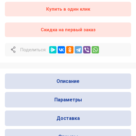
Купить в один клик
Почему профессионалы выбирают
Nofer для оснащения общественных
санузлов
Скидка на первый заказ
Почему одни сушилки для рук служат
много лет, а другие ломаются уже
через год
Поделиться:
Описание
Параметры
Доставка