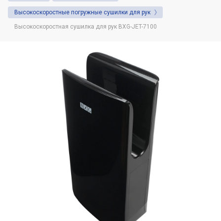
Душевая система. Назначение и советы
Высокоскоростные погружные сушилки для рук
по выбору.
Высокоскоростная сушилка для рук BXG-JET-7100
Автоматические (сенсорные) дозаторы
для жидкого мыла: Виды и
преимущества использования
Фены настенные: назначение, виды,
область использования
Что нужно знать о диспенсерах для
бумажных полотенец
Какая разница между расценками на
установку или демонтаж сушилок для
рук в сметах и в чём нюансы
Какие настенные фены предпочитают
гостиничные комплексы и спортивные
клубы?
Дозаторы для жидкого мыла и