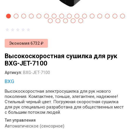
антисептика: как выбрать идеальное
решение для вашего пространства ?
Диспенсеры для туалетной бумаги и
бумажных полотенец: виды, назначение
и выбор
Экономия 6732 ₽
Сушилка для рук монтаж
Высокоскоростная сушилка для рук
Электрические сушилки для рук:
BXG-JET-7100
практичное решение для современных
санитарных зон
Артикул:
BXG-JET-7100
Оснащение общественных санузлов:
BXG
как мелочи создают комфорт и
Высокоскоростная электросушилка для рук нового
спасают репутацию бизнеса
поколения. Компактнее, тоньше, элегантнее, надежнее!
Стильный черный цвет. Погружная скоростная сушилка
Примеры определения системы Tork
для рук специально разработана для общественных мест
для диспенсеров туалетной бумаги
с большим потоком людей.
разных брендов
Тип управления
Автоматическое (сенсорное)
Листовая туалетная бумага или