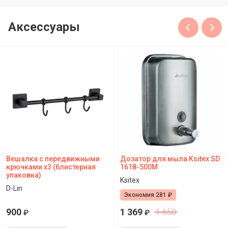
Аксессуары
Вешалка с передвижными
Дозатор для мыла Ksitex SD
крючками x3 (блистерная
1618-500M
упаковка)
Ksitex
D-Lin
Экономия 281 ₽
900
1 369
1 650
₽
₽