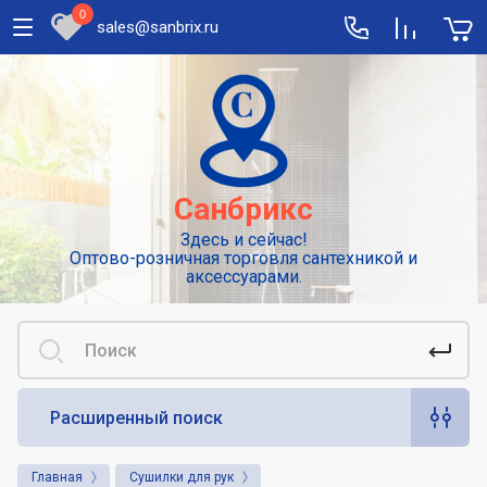
0
sales@sanbrix.ru
Полезная информация
Сушилки для рук
Высокоскоростные погружные сушилки
Санбрикс
для рук
Здесь и сейчас!
Смесители: виды и особенности
Оптово-розничная торговля сантехникой и
выбора
аксессуарами.
Сенсорные или автоматические
смесители
Диспенсеры для туалетной бумаги
Расширенный поиск
Популярные аксессуары для гигиены.
Дозаторы для жидкого мыла
Главная
Сушилки для рук