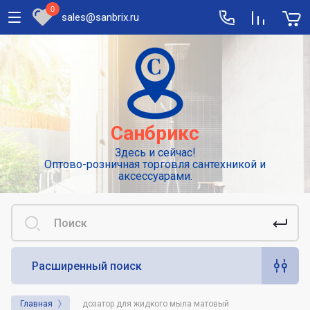
0
sales@sanbrix.ru
Полезная информация
Сушилки для рук
Высокоскоростные погружные сушилки
Санбрикс
для рук
Здесь и сейчас!
Смесители: виды и особенности
Оптово-розничная торговля сантехникой и
выбора
аксессуарами.
Сенсорные или автоматические
смесители
Диспенсеры для туалетной бумаги
Расширенный поиск
Популярные аксессуары для гигиены.
Дозаторы для жидкого мыла
Главная
дозатор для жидкого мыла матовый