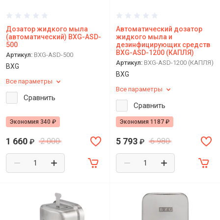
Почему профессионалы выбирают
Nofer для оснащения общественных
Дозатор жидкого мыла
Автоматический дозатор
санузлов
(автоматический) BXG-ASD-
жидкого мыла и
500
дезинфицирующих средств
BXG-ASD-1200 (КАПЛЯ)
Артикул:
BXG-ASD-500
Почему одни сушилки для рук служат
Артикул:
BXG-ASD-1200 (КАПЛЯ)
много лет, а другие ломаются уже
BXG
BXG
через год
Все параметры
Все параметры
Сравнить
Сравнить
Экономия 340 ₽
Экономия 1187 ₽
1 660
5 793
2 000
6 980
₽
₽