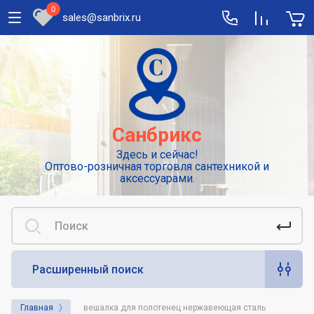
0
sales@sanbrix.ru
Полезная информация
Сушилки для рук
Высокоскоростные погружные сушилки
Санбрикс
для рук
Здесь и сейчас!
Смесители: виды и особенности
Оптово-розничная торговля сантехникой и
выбора
аксессуарами.
Сенсорные или автоматические
смесители
Диспенсеры для туалетной бумаги
Расширенный поиск
Популярные аксессуары для гигиены.
Дозаторы для жидкого мыла
Главная
вешалка для полотенец нержавеющая сталь