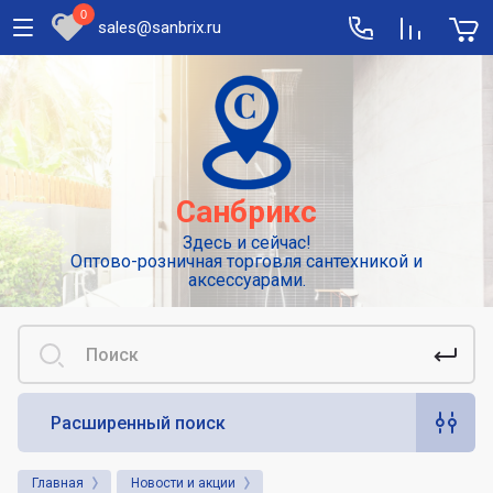
0
sales@sanbrix.ru
Полезная информация
Сушилки для рук
Высокоскоростные погружные сушилки
Санбрикс
для рук
Здесь и сейчас!
Смесители: виды и особенности
Оптово-розничная торговля сантехникой и
выбора
аксессуарами.
Сенсорные или автоматические
смесители
Диспенсеры для туалетной бумаги
Расширенный поиск
Популярные аксессуары для гигиены.
Дозаторы для жидкого мыла
Главная
Новости и акции