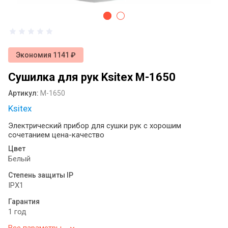
антисептика: как выбрать идеальное
решение для вашего пространства ?
Диспенсеры для туалетной бумаги и
бумажных полотенец: виды, назначение
и выбор
Экономия 1141 ₽
Сушилка для рук Ksitex M-1650
Сушилка для рук монтаж
Артикул:
M-1650
Электрические сушилки для рук:
Ksitex
практичное решение для современных
санитарных зон
Электрический прибор для сушки рук с хорошим
сочетанием цена-качество
Оснащение общественных санузлов:
Цвет
как мелочи создают комфорт и
Белый
спасают репутацию бизнеса
Степень защиты IP
Примеры определения системы Tork
IPX1
для диспенсеров туалетной бумаги
разных брендов
Гарантия
1 год
Листовая туалетная бумага или
Все параметры