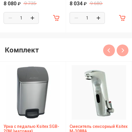
8 080
8 034
9 735
9 680
₽
₽
Комплект
Урна с педалью Ksitex SGB-
Смеситель сенсорный Ksitex
20M (матовая)
M-3088A