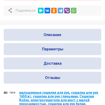
Почему профессионалы выбирают
Поделиться:
Nofer для оснащения общественных
санузлов
Почему одни сушилки для рук служат
много лет, а другие ломаются уже
Описание
через год
Параметры
Доставка
Отзывы
теги:
малошумные сушилки для рук
,
сушилка для рук
1650 вт
,
сушилка для рук глянцевая
,
Сушилки
Ksitex
,
электросушители для мест с малой
проходимостью
,
сушилка для рук белая
,