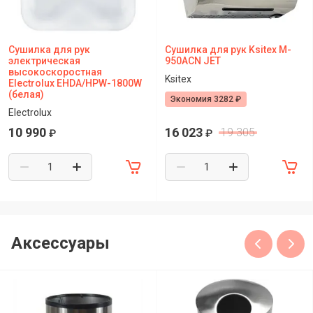
Сушилка для рук
Сушилка для рук Ksitex M-
электрическая
950ACN JET
высокоскоростная
Ksitex
Electrolux EHDA/HPW-1800W
(белая)
Экономия 3282 ₽
Electrolux
10 990
16 023
19 305
₽
₽
Аксессуары