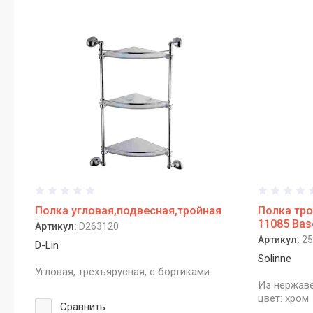
Душевая система. Назначение и советы
по выбору.
Автоматические (сенсорные) дозаторы
для жидкого мыла: Виды и
преимущества использования
Фены настенные: назначение, виды,
область использования
Что нужно знать о диспенсерах для
бумажных полотенец
Какая разница между расценками на
установку или демонтаж сушилок для
Полка угловая,подвесная,тройная
Полка тро
рук в сметах и в чём нюансы
11085 Bas
Артикул:
D263120
Артикул:
25
D-Lin
Какие настенные фены предпочитают
Solinne
гостиничные комплексы и спортивные
Угловая, трехъярусная, с бортиками
клубы?
Из нержаве
цвет: хром
Сравнить
Дозаторы для жидкого мыла и