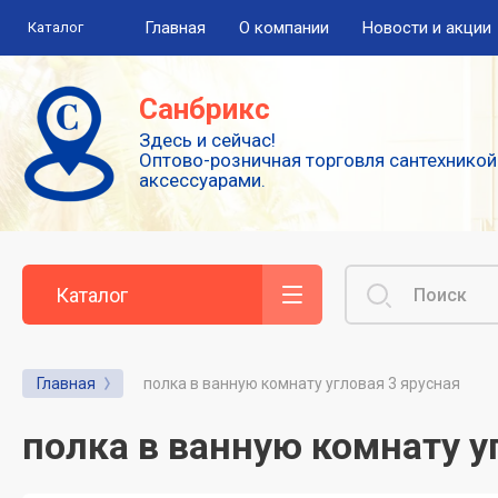
Главная
О компании
Новости и акции
Каталог
Полезная информация
Санбрикс
Здесь и сейчас!
Сушилки для рук
Оптово-розничная торговля сантехникой
аксессуарами.
Высокоскоростные погружные сушилки
для рук
Смесители: виды и особенности
выбора
Каталог
Сенсорные или автоматические
смесители
Главная
полка в ванную комнату угловая 3 ярусная
Диспенсеры для туалетной бумаги
полка в ванную комнату у
Популярные аксессуары для гигиены.
Дозаторы для жидкого мыла