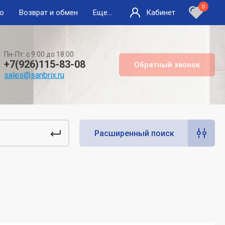
0
во
Возврат и обмен
Еще...
Кабинет
Пн-Пт: с 9:00 до 18:00
+7(926)115-83-08
Обратный звонок
sales@sanbrix.ru
Расширенный поиск