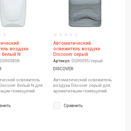
тический
Автоматический
ель воздуха
освежитель воздуха
r белый N
Discover серый
DSR0085N
Артикул:
DSR0095/серый
R
DISCOVER
ический освежитель
Автоматический освежитель
Discover белый N для
воздуха Discover серый для
зации помещений.
ароматизации помещений.
внить
Сравнить