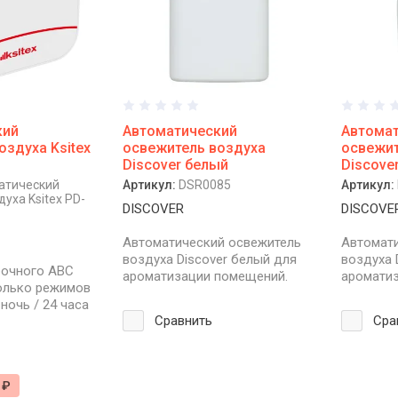
кий
Автоматический
Автома
оздуха Ksitex
освежитель воздуха
освежит
Discover белый
Discove
атический
Артикул:
DSR0085
Артикул:
уха Ksitex PD-
DISCOVER
DISCOVE
Автоматический освежитель
Автомат
воздуха Discover белый для
воздуха 
рочного ABC
ароматизации помещений.
аромати
колько режимов
ночь / 24 часа
Сравнить
Сра
 ₽