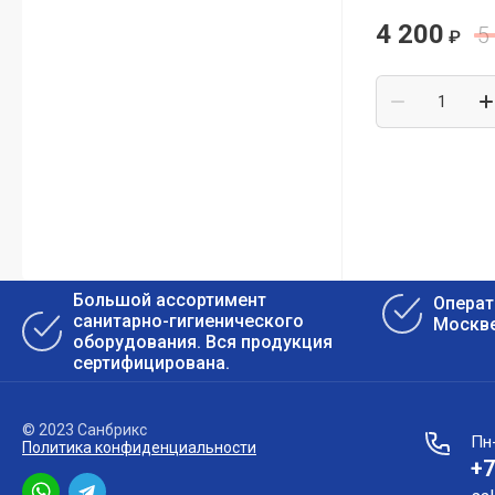
4 200
5
₽
Почему профессионалы выбирают
Nofer для оснащения общественных
санузлов
Почему одни сушилки для рук служат
много лет, а другие ломаются уже
через год
Большой ассортимент
Операт
санитарно-гигиенического
Москве
оборудования. Вся продукция
сертифицирована.
© 2023 Санбрикс
Пн-
Политика конфиденциальности
+7