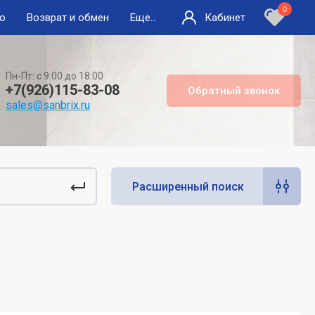
0
во
Возврат и обмен
Еще...
Кабинет
Пн-Пт: с 9:00 до 18:00
+7(926)115-83-08
Обратный звонок
sales@sanbrix.ru
Расширенный поиск