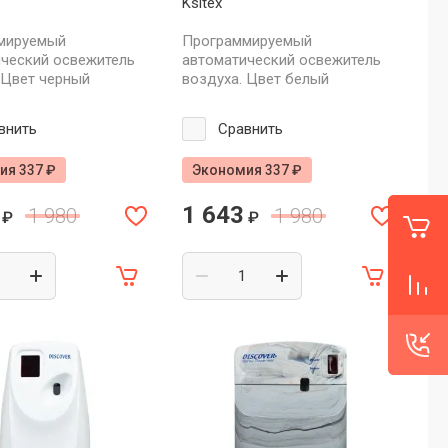
Ksitex
мируемый
Программируемый
ческий освежитель
автоматический освежитель
 Цвет черный
воздуха. Цвет белый
внить
Сравнить
ия 337 ₽
Экономия 337 ₽
1 643
1 980
1 980
₽
₽