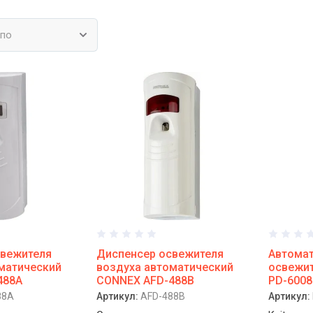
 по
свежителя
Диспенсер освежителя
Автома
матический
воздуха автоматический
освежит
488A
CONNEX AFD-488B
PD-6008
88A
Артикул:
AFD-488B
Артикул: