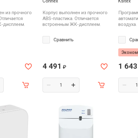
Connex
Ksitex
ен из прочного
Корпус выполнен из прочного
Програм
Отличается
ABS-пластика. Отличается
автомати
-дисплеем.
встроенным ЖК-дисплеем.
воздуха.
Сравнить
Сра
Эконом
4 491
1 643
₽