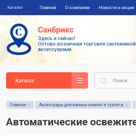
Главная
О компании
Новости и акции
Каталог
Полезная информация
Санбрикс
Здесь и сейчас!
Сушилки для рук
Оптово-розничная торговля сантехникой
аксессуарами.
Высокоскоростные погружные сушилки
для рук
Смесители: виды и особенности
выбора
Каталог
Сенсорные или автоматические
смесители
Главная
Аксессуары для ванных комнат и туалета
Диспенсеры для туалетной бумаги
Автоматические освежите
Популярные аксессуары для гигиены.
Дозаторы для жидкого мыла