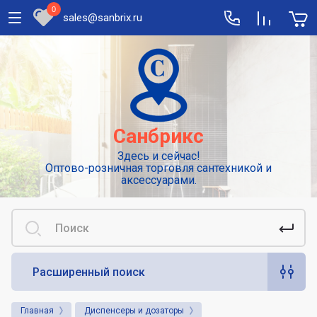
0
sales@sanbrix.ru
Полезная информация
Сушилки для рук
Высокоскоростные погружные сушилки
Санбрикс
для рук
Здесь и сейчас!
Смесители: виды и особенности
Оптово-розничная торговля сантехникой и
выбора
аксессуарами.
Сенсорные или автоматические
смесители
Диспенсеры для туалетной бумаги
Расширенный поиск
Популярные аксессуары для гигиены.
Дозаторы для жидкого мыла
Главная
Диспенсеры и дозаторы