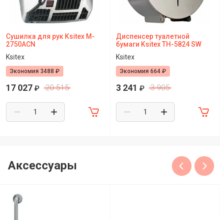
Сушилка для рук Ksitex M-
Диспенсер туалетной
2750ACN
бумаги Ksitex TH-5824 SW
Ksitex
Ksitex
Экономия 3488 ₽
Экономия 664 ₽
17 027
3 241
20 515
3 905
₽
₽
Аксессуары