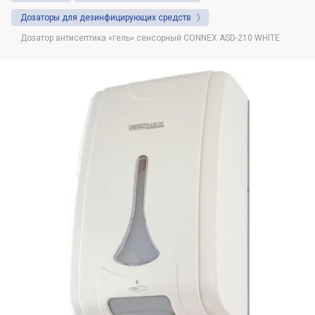
Душевая система. Назначение и советы
Дозаторы для дезинфицирующих средств
по выбору.
Дозатор антисептика «гель» сенсорный CONNEX ASD-210 WHITE
Автоматические (сенсорные) дозаторы
для жидкого мыла: Виды и
преимущества использования
Фены настенные: назначение, виды,
область использования
Что нужно знать о диспенсерах для
бумажных полотенец
Какая разница между расценками на
установку или демонтаж сушилок для
рук в сметах и в чём нюансы
Какие настенные фены предпочитают
гостиничные комплексы и спортивные
клубы?
Дозаторы для жидкого мыла и