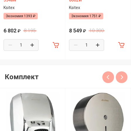
5548W
6002W
Ksitex
Ksitex
Экономия 1393 ₽
Экономия 1751 ₽
6 802
8 549
8 195
10 300
₽
₽
Комплект