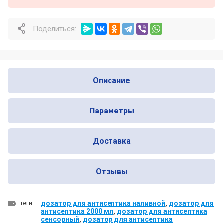
Почему профессионалы выбирают
Nofer для оснащения общественных
Поделиться:
санузлов
Почему одни сушилки для рук служат
много лет, а другие ломаются уже
через год
Описание
Параметры
Доставка
Отзывы
теги:
дозатор для антисептика наливной
,
дозатор для
антисептика 2000 мл
,
дозатор для антисептика
сенсорный
,
дозатор для антисептика