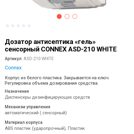
антисептика: как выбрать идеальное
решение для вашего пространства ?
Диспенсеры для туалетной бумаги и
бумажных полотенец: виды, назначение
и выбор
Дозатор антисептика «гель»
Сушилка для рук монтаж
сенсорный CONNEX ASD-210 WHITE
Электрические сушилки для рук:
Артикул:
ASD-210 WHITE
практичное решение для современных
Connex
санитарных зон
Корпус из белого пластика. Закрывается на ключ.
Оснащение общественных санузлов:
Регулировка объема дозирования средства.
как мелочи создают комфорт и
Назначение
спасают репутацию бизнеса
Диспенсеры дезинфицирующих средств
Примеры определения системы Tork
Механизм управления
для диспенсеров туалетной бумаги
автоматический ( сенсорный)
разных брендов
Материал корпуса
ABS пластик (ударопрочный), Пластик
Листовая туалетная бумага или