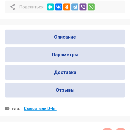
Поделиться:
Почему профессионалы выбирают
Nofer для оснащения общественных
санузлов
Почему одни сушилки для рук служат
Описание
много лет, а другие ломаются уже
через год
Параметры
Доставка
Отзывы
теги:
Смесители D-lin