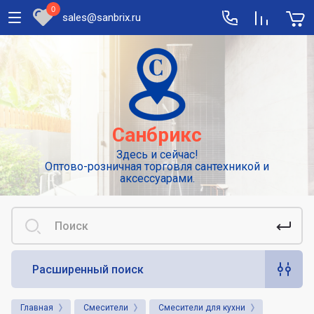
0
sales@sanbrix.ru
Полезная информация
Сушилки для рук
Высокоскоростные погружные сушилки
Санбрикс
для рук
Здесь и сейчас!
Смесители: виды и особенности
Оптово-розничная торговля сантехникой и
выбора
аксессуарами.
Сенсорные или автоматические
смесители
Диспенсеры для туалетной бумаги
Расширенный поиск
Популярные аксессуары для гигиены.
Дозаторы для жидкого мыла
Главная
Смесители
Смесители для кухни