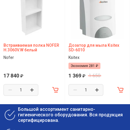
Встраиваемая полка NOFER
Дозатор для мыла Ksitex
H.3060V.W белый
SD-6010
Nofer
Ksitex
Экономия 281 ₽
17 840
1 369
1 650
₽
₽
Большой ассортимент санитарно-
гигиенического оборудования. Вся продукция
сертифицирована.