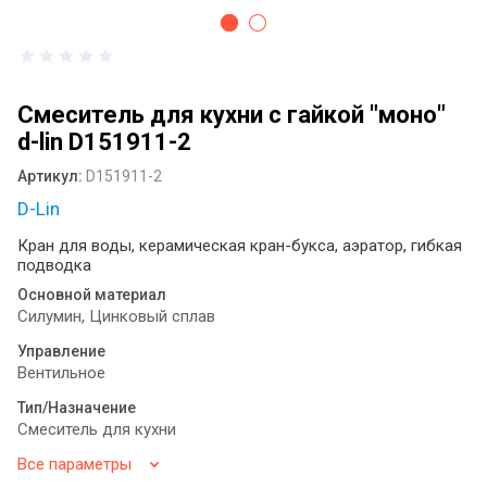
антисептика: как выбрать идеальное
решение для вашего пространства ?
Диспенсеры для туалетной бумаги и
бумажных полотенец: виды, назначение
Смеситель для кухни с гайкой "моно"
и выбор
d-lin D151911-2
Сушилка для рук монтаж
Артикул:
D151911-2
D-Lin
Электрические сушилки для рук:
практичное решение для современных
Кран для воды, керамическая кран-букса, аэратор, гибкая
санитарных зон
подводка
Основной материал
Оснащение общественных санузлов:
Силумин, Цинковый сплав
как мелочи создают комфорт и
спасают репутацию бизнеса
Управление
Вентильное
Примеры определения системы Tork
для диспенсеров туалетной бумаги
Тип/Назначение
разных брендов
Смеситель для кухни
Все параметры
Листовая туалетная бумага или