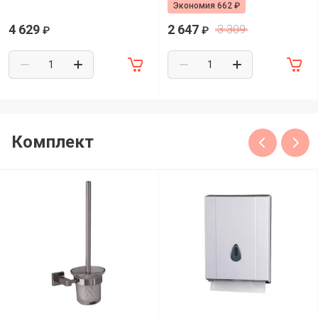
Экономия 662 ₽
4 629
2 647
3 309
₽
₽
Комплект