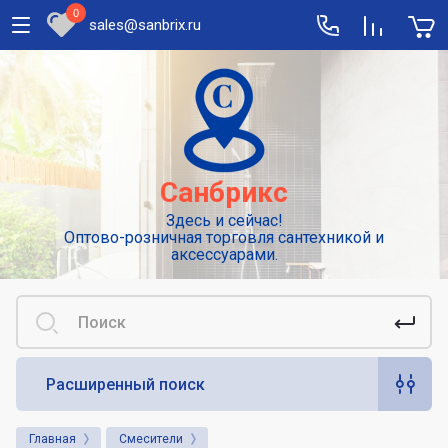
0
sales@sanbrix.ru
Полезная информация
Сушилки для рук
Высокоскоростные погружные сушилки
Санбрикс
для рук
Здесь и сейчас!
Смесители: виды и особенности
Оптово-розничная торговля сантехникой и
выбора
аксессуарами.
Сенсорные или автоматические
смесители
Диспенсеры для туалетной бумаги
Расширенный поиск
Популярные аксессуары для гигиены.
Дозаторы для жидкого мыла
Главная
Смесители