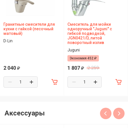
Гранитные смесители для
Смеситель для мойки
кухни с гайкой (песочный
одноручный "Juguni" с
матовый)
гибкой подводкой,
JGN0421/D, литой
D-Lin
поворотный излив
Juguni
Экономия 452 ₽
2 040
1 807
2 259
₽
₽
Аксессуары