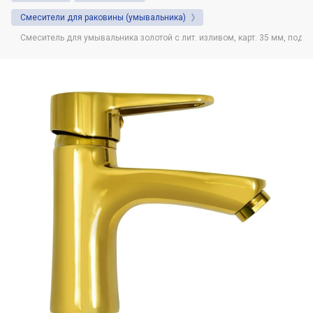
Душевая система. Назначение и советы
Cмесители для раковины (умывальника)
по выбору.
Смеситель для умывальника золотой с лит. изливом, карт. 35 мм, подвод
Автоматические (сенсорные) дозаторы
для жидкого мыла: Виды и
преимущества использования
Фены настенные: назначение, виды,
область использования
Что нужно знать о диспенсерах для
бумажных полотенец
Какая разница между расценками на
установку или демонтаж сушилок для
рук в сметах и в чём нюансы
Какие настенные фены предпочитают
гостиничные комплексы и спортивные
клубы?
Дозаторы для жидкого мыла и