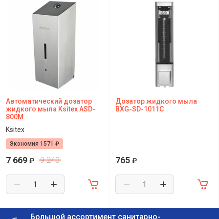
Автоматический дозатор
Дозатор жидкого мыла
жидкого мыла Ksitex ASD-
BXG-SD-1011C
800M
Ksitex
Экономия 1571 ₽
7 669
765
9 240
₽
₽
Большой ассортимент санитарно-