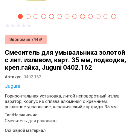
антисептика: как выбрать идеальное
решение для вашего пространства ?
Диспенсеры для туалетной бумаги и
бумажных полотенец: виды, назначение
и выбор
Экономия 744 ₽
Сушилка для рук монтаж
Смеситель для умывальника золотой
Электрические сушилки для рук:
с лит. изливом, карт. 35 мм, подводка,
практичное решение для современных
креп.гайка, Juguni 0402.162
санитарных зон
Артикул:
0402.162
Оснащение общественных санузлов:
Juguni
как мелочи создают комфорт и
спасают репутацию бизнеса
Горизонтальная установка, литой неповоротный излив,
аэратор, корпус из сплава алюминия с кремнием,
Примеры определения системы Tork
рычажное управление, керамический картридж 35 мм
для диспенсеров туалетной бумаги
Тип/Назначение
разных брендов
Смеситель для раковины
Листовая туалетная бумага или
Основной материал