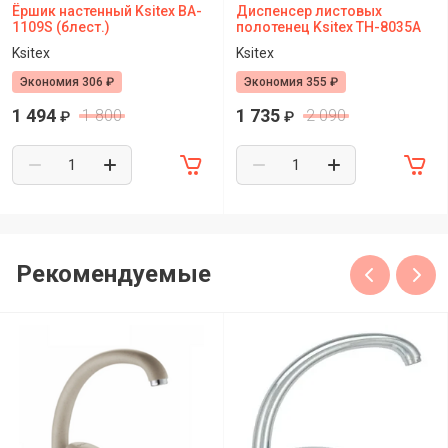
Ёршик настенный Ksitex BA-
Диспенсер листовых
1109S (блест.)
полотенец Ksitex TH-8035A
Ksitex
Ksitex
Экономия 306 ₽
Экономия 355 ₽
1 494
1 735
1 800
2 090
₽
₽
Рекомендуемые