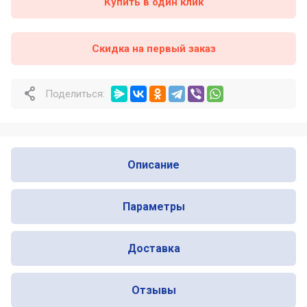
Купить в один клик
Почему профессионалы выбирают
Nofer для оснащения общественных
Скидка на первый заказ
санузлов
Почему одни сушилки для рук служат
много лет, а другие ломаются уже
Поделиться:
через год
Описание
Параметры
Доставка
Отзывы