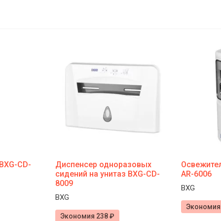
 BXG-CD-
Диспенсер одноразовых
Освежител
сидений на унитаз BXG-CD-
AR-6006
8009
BXG
BXG
Экономия 
Экономия 238 ₽