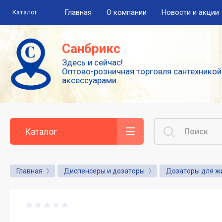
Главная
О компании
Новости и акции
Каталог
Полезная информация
Санбрикс
Здесь и сейчас!
Сушилки для рук
Оптово-розничная торговля сантехникой
аксессуарами.
Высокоскоростные погружные сушилки
для рук
Смесители: виды и особенности
выбора
Каталог
Сенсорные или автоматические
смесители
Главная
Диспенсеры и дозаторы
Дозаторы для ж
Диспенсеры для туалетной бумаги
Популярные аксессуары для гигиены.
Дозаторы для жидкого мыла