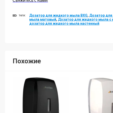
Свяжитесь с нами!
Почему профессионалы выбирают
Nofer для оснащения общественных
теги:
Дозатор для жидкого мыла BXG
,
Дозатор для
санузлов
мыла матовый
,
Дозатор для жидкого мыла с
дозатор для жидкого мыла настенный
Почему одни сушилки для рук служат
много лет, а другие ломаются уже
через год
Похожие