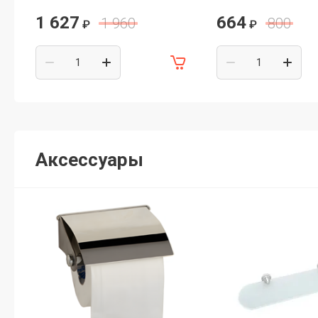
1 627
664
1 960
800
₽
₽
Аксессуары