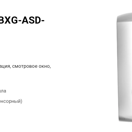
 BXG-ASD-
ация, смотровое окно,
ыла
енсорный)