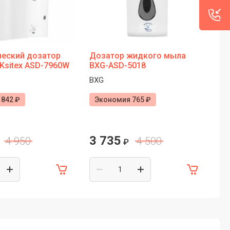
ческий дозатор
Дозатор жидкого мыла
Ав
Ksitex ASD-7960W
BXG-ASD-5018
жи
де
BXG
BX
BX
842 ₽
Экономия 765 ₽
Э
3 735
5
4 950
4 500
₽