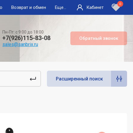
0
во
Возврат и обмен
Еще...
Кабинет
Пн-Пт: с 9:00 до 18:00
+7(926)115-83-08
Обратный звонок
sales@sanbrix.ru
Расширенный поиск