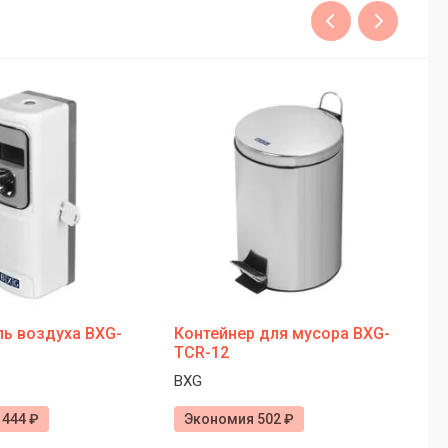
ь воздуха BXG-
Контейнер для мусора BXG-
Су
TCR-12
1
BXG
Ks
444 ₽
Экономия 502 ₽
Э