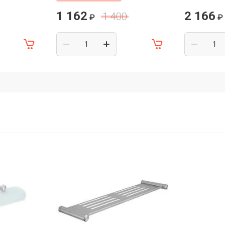
1 162
2 166
1 400
₽
₽