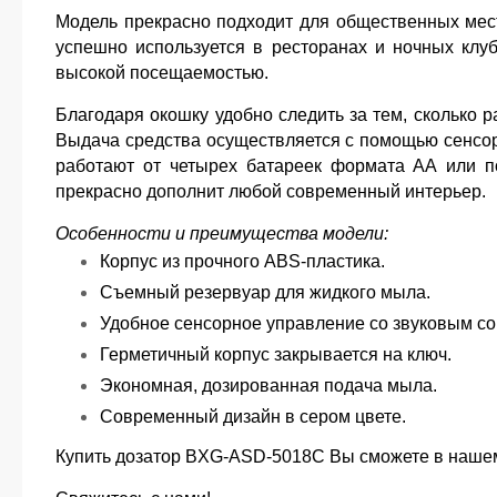
бумажные полотенца: почему
Модель прекрасно подходит для общественных мест
диспенсеры нельзя путать?
успешно используется в ресторанах и ночных клуб
высокой посещаемостью.
Диспенсерные системы Tork для
бумажных полотенец: как подобрать
совместимые диспенсеры и расходные
Благодаря окошку удобно следить за тем, сколько р
материалы
Выдача средства осуществляется с помощью сенсор
работают от четырех батареек формата АА или 
Смеситель с сушилкой для рук:
прекрасно дополнит любой современный интерьер.
современное решение для
общественных санузлов!
Особенности и преимущества модели:
Корпус из прочного
ABS
-пластика.
Сушилка для рук Airblade: как работает
технология и чем отличаются
Съемный резервуар для жидкого мыла.
современные аналоги
Удобное сенсорное управление со звуковым с
Герметичный корпус закрывается на ключ.
Как работает HEPA-фильтр в сушилках
для рук и зачем он нужен
Экономная, дозированная подача мыла.
Современный дизайн в сером цвете.
Настенные фены для волос: как
выбрать надежную модель для
Купить дозатор BXG-ASD-5018C Вы сможете в нашем
гостиницы, бассейна, фитнес-клуба и
дома