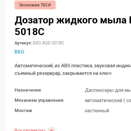
Душевая система. Назначение и советы
Экономия 765 ₽
по выбору.
Дозатор жидкого мыла
Автоматические (сенсорные) дозаторы
для жидкого мыла: Виды и
5018C
преимущества использования
Артикул:
BXG-ASD-5018C
Фены настенные: назначение, виды,
область использования
BXG
Что нужно знать о диспенсерах для
Автоматический, из АВS пластика, звуковая индик
бумажных полотенец
съемный резервуар, закрывается на ключ
Какая разница между расценками на
установку или демонтаж сушилок для
Диспенсеры для м
Назначение
рук в сметах и в чём нюансы
автоматический ( с
Механизм управления
Какие настенные фены предпочитают
настенный
гостиничные комплексы и спортивные
Монтаж
клубы?
Дозаторы для жидкого мыла и
Все параметры